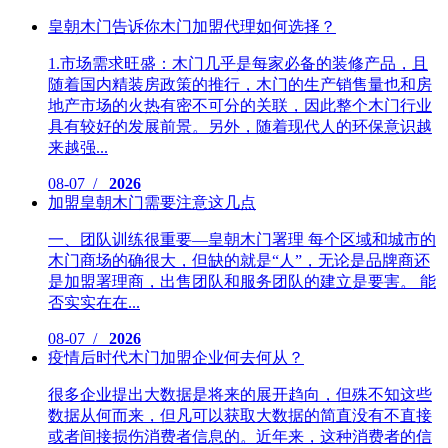
皇朝木门告诉你木门加盟代理如何选择？
1.市场需求旺盛：木门几乎是每家必备的装修产品，且
随着国内精装房政策的推行，木门的生产销售量也和房
地产市场的火热有密不可分的关联，因此整个木门行业
具有较好的发展前景。另外，随着现代人的环保意识越
来越强...
08-07 /
2026
加盟皇朝木门需要注意这几点
一、团队训练很重要—皇朝木门署理 每个区域和城市的
木门商场的确很大，但缺的就是“人”，无论是品牌商还
是加盟署理商，出售团队和服务团队的建立是要害。 能
否实实在在...
08-07 /
2026
疫情后时代木门加盟企业何去何从？
很多企业提出大数据是将来的展开趋向，但殊不知这些
数据从何而来，但凡可以获取大数据的简直没有不直接
或者间接损伤消费者信息的。近年来，这种消费者的信