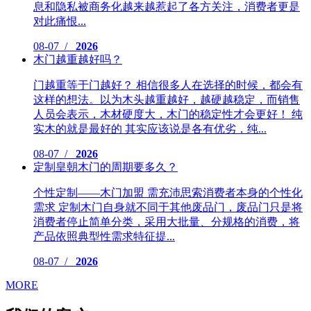
息和隐私被商务化越来越惹起了各方关注，消费者更是
对此痛恨...
08-07 /
2026
木门越重越好吗？
门越重等于门越好？ 相信很多人在选择的时候，都会有
这样的想法。以为木头越重越好，越硬越稳定，而销售
人员会表示，木材硬度大，木门的稳定性才会更好！ 纯
实木的就是最好的 其实应该说是各有优劣，纯...
08-07 /
2026
定制皇朝木门的周期要多久？
个性定制——木门加盟 需充沛思索消费者本身的个性化
需求 定制木门自身就不同于其他废品门，废品门只是将
消费者停止简单分类，采用大批量、分规格的消费，将
产品依照典型性需求特征提...
08-07 /
2026
MORE