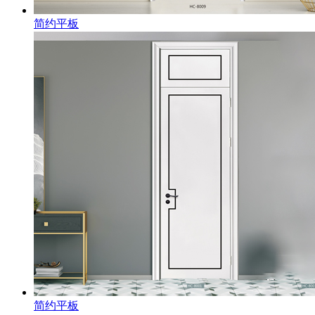
简约平板
简约平板