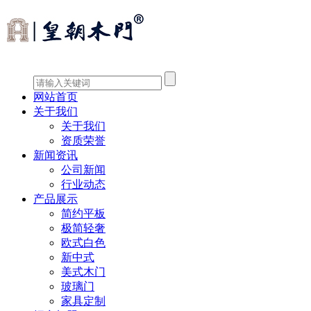
网站首页
关于我们
关于我们
资质荣誉
新闻资讯
公司新闻
行业动态
产品展示
简约平板
极简轻奢
欧式白色
新中式
美式木门
玻璃门
家具定制