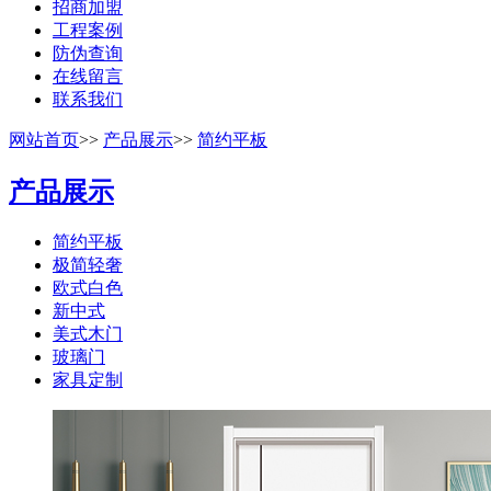
招商加盟
工程案例
防伪查询
在线留言
联系我们
网站首页
>>
产品展示
>>
简约平板
产品展示
简约平板
极简轻奢
欧式白色
新中式
美式木门
玻璃门
家具定制