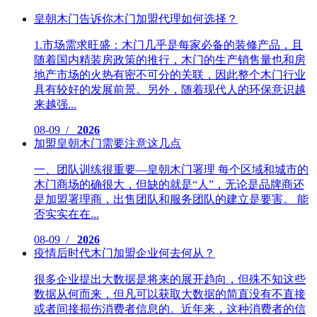
皇朝木门告诉你木门加盟代理如何选择？
1.市场需求旺盛：木门几乎是每家必备的装修产品，且
随着国内精装房政策的推行，木门的生产销售量也和房
地产市场的火热有密不可分的关联，因此整个木门行业
具有较好的发展前景。另外，随着现代人的环保意识越
来越强...
08-09 /
2026
加盟皇朝木门需要注意这几点
一、团队训练很重要—皇朝木门署理 每个区域和城市的
木门商场的确很大，但缺的就是“人”，无论是品牌商还
是加盟署理商，出售团队和服务团队的建立是要害。 能
否实实在在...
08-09 /
2026
疫情后时代木门加盟企业何去何从？
很多企业提出大数据是将来的展开趋向，但殊不知这些
数据从何而来，但凡可以获取大数据的简直没有不直接
或者间接损伤消费者信息的。近年来，这种消费者的信