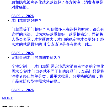
息和隐私被商务化越来越惹起了各方关注，消费者更是
对此痛恨...
08-09 /
2026
木门越重越好吗？
门越重等于门越好？ 相信很多人在选择的时候，都会有
这样的想法。以为木头越重越好，越硬越稳定，而销售
人员会表示，木材硬度大，木门的稳定性才会更好！ 纯
实木的就是最好的 其实应该说是各有优劣，纯...
08-09 /
2026
定制皇朝木门的周期要多久？
个性定制——木门加盟 需充沛思索消费者本身的个性化
需求 定制木门自身就不同于其他废品门，废品门只是将
消费者停止简单分类，采用大批量、分规格的消费，将
产品依照典型性需求特征提...
08-09 /
2026
MORE