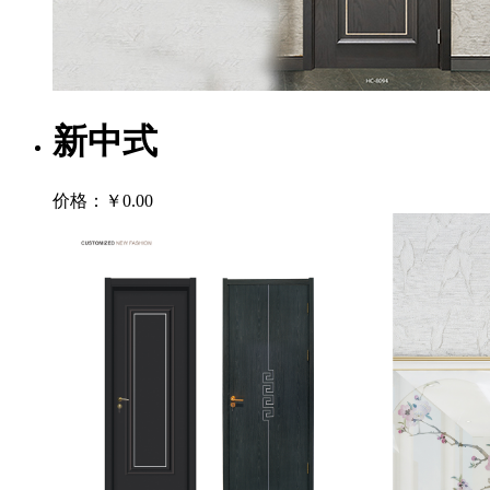
新中式
价格：
￥0.00